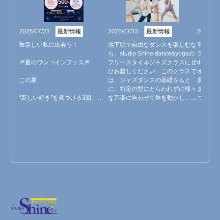
2026/07/23
最新情報
2026/07/15
最新情報
2026/06
🌺新しい私に出会う！

池下駅で自由なダンスを楽しむな
千種区
ら、studio Shine dance&yogaの
ラスをお探
🎆夏のワンコインフェス🎆

フリースタイルジャズクラスにぜ
dance
ひお越しください。このクラスで
オでは
この夏、

は、ジャズダンスの基礎をもと
多彩な
に、特定の型にとらわれずに様々
ます。
“新しい好き”を見つける3回。✨

な音楽に合わせて体を動かし、表
つのポ
現する楽しさを追求します。アッ
で体の
Studio Shineでは、キャンペーン
プテンポな曲からしっとりとした
リラッ
中、

バラードまで、幅広い楽曲を使っ
スヨガ
1レッスン500円で、3回までお試
たレッスンを行いますので、初心
吸に合
しいただけます！

者の方も音楽に乗ることから始め
ます。
られます。体験レッスンでお待ち
で、自
初めての方も、会員さまも、

しております。
ことが
この夏、新しいジャンルのダン
問い合
ス、ヨガとの出会いを楽しみませ
んか？

⸻
