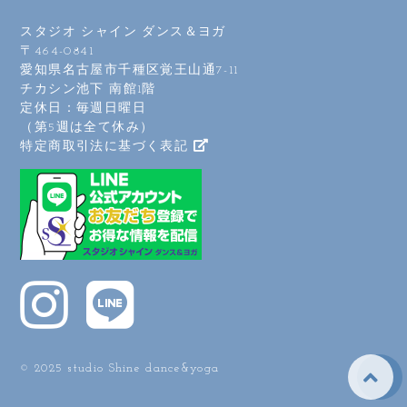
🍉キャンペーン期間

スタジオ シャイン ダンス＆ヨガ
7/24(金)〜8/31（月）

〒464-0841
愛知県名古屋市千種区覚王山通7-11
《スタジオ休館》

チカシン池下 南館1階
・7/29（水）〜7/31（金）

・8/14（金）〜8/17（月）

定休日：毎週日曜日
（第5週は全て休み）
⸻

特定商取引法に基づく表記
🌈キャンペーン内容

🍀初めての方🍀（会員外）

✨ 1レッスン500円 × 3回体験
OK！✨

「気になるけど、自分に合うか
な？」

そんな方も、3回あるから安心し
てお試しいただけます。

⸻

© 2025 studio Shine dance&yoga
【対象レッスン】
