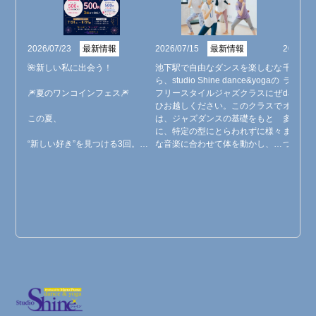
2026/07/23
最新情報
2026/07/15
最新情報
2026/06
🌺新しい私に出会う！

池下駅で自由なダンスを楽しむな
千種区
ら、studio Shine dance&yogaの
ラスをお探
🎆夏のワンコインフェス🎆

フリースタイルジャズクラスにぜ
dance
ひお越しください。このクラスで
オでは
この夏、

は、ジャズダンスの基礎をもと
多彩な
に、特定の型にとらわれずに様々
ます。
“新しい好き”を見つける3回。✨

な音楽に合わせて体を動かし、表
つのポ
現する楽しさを追求します。アッ
で体の
Studio Shineでは、キャンペーン
プテンポな曲からしっとりとした
リラッ
中、

バラードまで、幅広い楽曲を使っ
スヨガ
1レッスン500円で、3回までお試
たレッスンを行いますので、初心
吸に合
しいただけます！

者の方も音楽に乗ることから始め
ます。
られます。体験レッスンでお待ち
で、自
初めての方も、会員さまも、

しております。
ことが
この夏、新しいジャンルのダン
問い合
ス、ヨガとの出会いを楽しみませ
んか？

⸻
