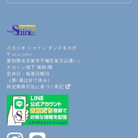
初めての方も、会員さまも、

しております。
ことが
この夏、新しいジャンルのダン
問い合
ス、ヨガとの出会いを楽しみませ
んか？

⸻

🍉キャンペーン期間

スタジオ シャイン ダンス＆ヨガ
7/24(金)〜8/31（月）

〒464-0841
愛知県名古屋市千種区覚王山通7-11
《スタジオ休館》

チカシン池下 南館1階
・7/29（水）〜7/31（金）

・8/14（金）〜8/17（月）

定休日：毎週日曜日
（第5週は全て休み）
⸻

特定商取引法に基づく表記
🌈キャンペーン内容

🍀初めての方🍀（会員外）

✨ 1レッスン500円 × 3回体験
OK！✨

「気になるけど、自分に合うか