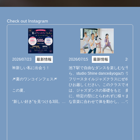
Check out Instagram
2026/07/23
最新情報
2026/07/15
最新情報
2026/06
🌺新しい私に出会う！

池下駅で自由なダンスを楽しむな
千種区
ら、studio Shine dance&yogaの
ラスをお探
🎆夏のワンコインフェス🎆

フリースタイルジャズクラスにぜ
dance
ひお越しください。このクラスで
オでは
この夏、

は、ジャズダンスの基礎をもと
多彩な
に、特定の型にとらわれずに様々
ます。
“新しい好き”を見つける3回。✨

な音楽に合わせて体を動かし、表
つのポ
現する楽しさを追求します。アッ
で体の
Studio Shineでは、キャンペーン
プテンポな曲からしっとりとした
リラッ
中、

バラードまで、幅広い楽曲を使っ
スヨガ
1レッスン500円で、3回までお試
たレッスンを行いますので、初心
吸に合
しいただけます！

者の方も音楽に乗ることから始め
ます。
られます。体験レッスンでお待ち
で、自